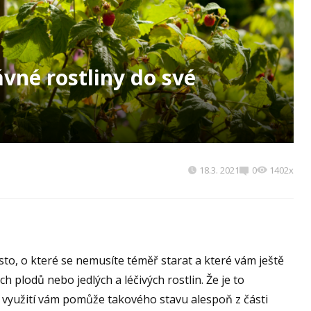
ávné rostliny do své
18.3. 2021
0
1402x
sto, o které se nemusíte téměř starat a které vám ještě
h plodů nebo jedlých a léčivých rostlin. Že je to
hž využití vám pomůže takového stavu alespoň z části