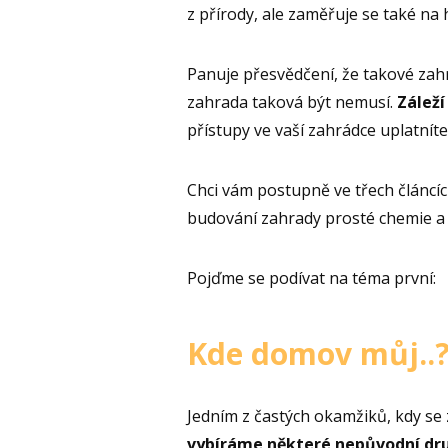
z přírody, ale zaměřuje se také na
Panuje přesvědčení, že takové zah
zahrada taková být nemusí.
Záleží
přístupy ve vaší zahrádce uplatníte
Chci vám postupně ve třech článcích
budování zahrady prosté chemie a k
Pojďme se podívat na téma první:
Kde domov můj..
Jedním z častých okamžiků, kdy se z
vybíráme některé nepůvodní dru