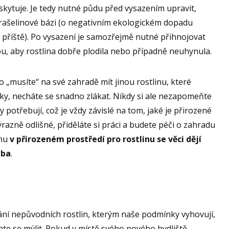
skytuje. Je tedy nutné půdu před vysazením upravit,
 rašelinové bázi (o negativním ekologickém dopadu
 příště). Po vysazení je samozřejmě nutné přihnojovat
u, aby rostlina dobře plodila nebo případně neuhynula.
o „musíte“ na své zahradě mít jinou rostlinu, které
y, necháte se snadno zlákat. Nikdy si ale nezapomeňte
ny potřebují, což je vždy závislé na tom, jaké je přirozené
ýrazně odlišné, přiděláte si práci a budete péči o zahradu
omu
v přirozeném prostředí pro rostlinu se věci dějí
eba
.
ání nepůvodních rostlin, kterým naše podmínky vyhovují,
te se mýlit. Pokud v místě svého nového bydliště