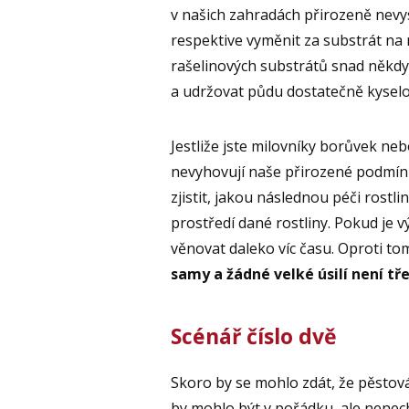
v našich zahradách přirozeně nevy
respektive vyměnit za substrát na
rašelinových substrátů snad někdy
a udržovat půdu dostatečně kyselo
Jestliže jste milovníky borůvek neb
nevyhovují naše přirozené podmínk
zjistit, jakou následnou péči rostli
prostředí dané rostliny. Pokud je v
věnovat daleko víc času. Oproti t
samy a žádné velké úsilí není tř
Scénář číslo dvě
Skoro by se mohlo zdát, že pěstov
by mohlo být v pořádku, ale nenech