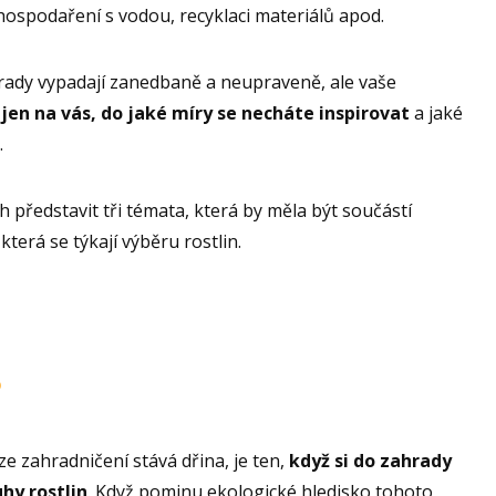
 hospodaření s vodou, recyklaci materiálů apod.
rady vypadají zanedbaně a neupraveně, ale vaše
 jen na vás, do jaké míry se necháte inspirovat
a jaké
.
 představit tři témata, která by měla být součástí
terá se týkají výběru rostlin.
?
e zahradničení stává dřina, je ten,
když si do zahrady
hy rostlin
. Když pominu ekologické hledisko tohoto