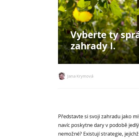
Vyberte ty spr
zahrady I.
Jana Krymová
Představte si svoji zahradu jako mí
navíc poskytne dary v podobě jedlýc
nemožné? Existují strategie, jejic