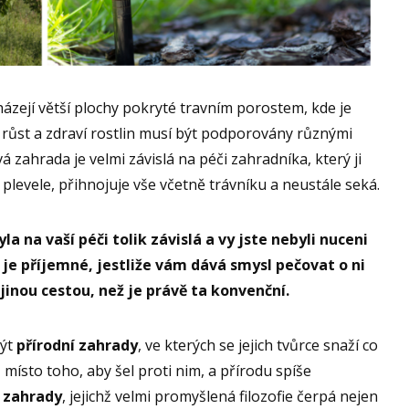
házejí větší plochy pokryté travním porostem, kde je
 růst a zdraví rostlin musí být podporovány různými
 zahrada je velmi závislá na péči zahradníka, který ji
plevele, přihnojuje vše včetně trávníku a neustále seká.
la na vaší péči tolik závislá a vy jste nebyli nuceni
 je příjemné, jestliže vám dává smysl pečovat o ni
jinou cestou, než je právě ta konvenční.
být
přírodní zahrady
, ve kterých se jejich tvůrce snaží co
 místo toho, aby šel proti nim, a přírodu spíše
 zahrady
, jejichž velmi promyšlená filozofie čerpá nejen