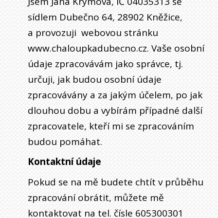
Jsem Jana Krymová, IČ 04035313 se
sídlem Dubečno 64, 28902 Kněžice,
a provozuji webovou stránku
www.chaloupkadubecno.cz. Vaše osobní
údaje zpracovávám jako správce, tj.
určuji, jak budou osobní údaje
zpracovávány a za jakým účelem, po jak
dlouhou dobu a vybírám případné další
zpracovatele, kteří mi se zpracováním
budou pomáhat.
Kontaktní údaje
Pokud se na mě budete chtít v průběhu
zpracování obrátit, můžete mě
kontaktovat na tel. čísle 605300301