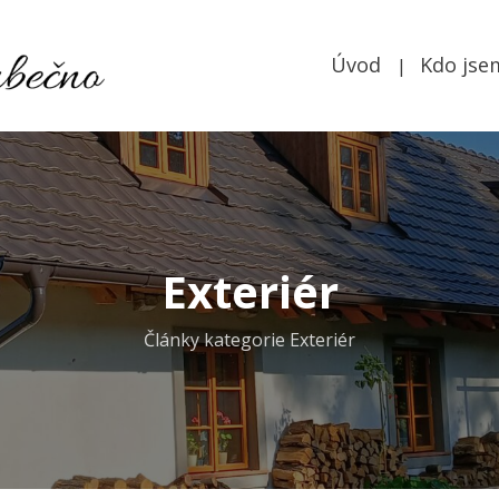
Úvod
Kdo jse
Exteriér
Články kategorie Exteriér