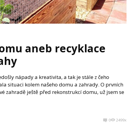
domu aneb recyklace
ahy
došly nápady a kreativita, a tak je stále z čeho
vala situaci kolem našeho domu a zahrady. O prvních
své zahradě ještě před rekonstrukcí domu, už jsem se
0
2499x