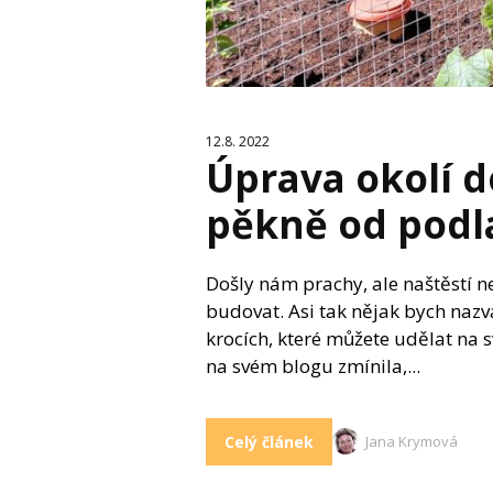
12.8. 2022
Úprava okolí 
pěkně od podl
Došly nám prachy, ale naštěstí ne
budovat. Asi tak nějak bych naz
krocích, které můžete udělat na 
na svém blogu zmínila,...
Celý článek
Jana Krymová