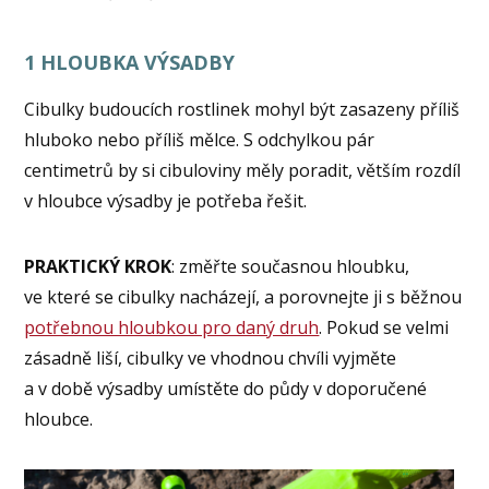
1 HLOUBKA VÝSADBY
Cibulky budoucích rostlinek mohyl být zasazeny příliš
hluboko nebo příliš mělce. S odchylkou pár
centimetrů by si cibuloviny měly poradit, větším rozdíl
v hloubce výsadby je potřeba řešit.
PRAKTICKÝ KROK
: změřte současnou hloubku,
ve které se cibulky nacházejí, a porovnejte ji s běžnou
potřebnou hloubkou pro daný druh
. Pokud se velmi
zásadně liší, cibulky ve vhodnou chvíli vyjměte
a v době výsadby umístěte do půdy v doporučené
hloubce.