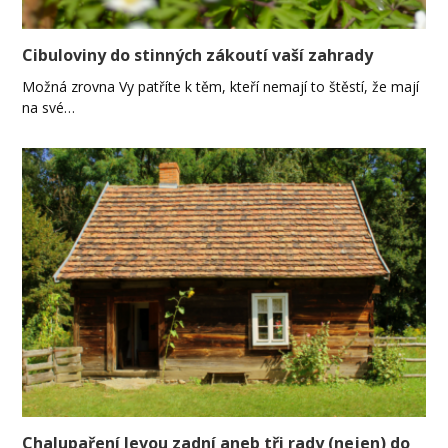
Cibuloviny do stinných zákoutí vaší zahrady
Možná zrovna Vy patříte k těm, kteří nemají to štěstí, že mají
na své…
Chalupaření levou zadní aneb tři rady (nejen) do