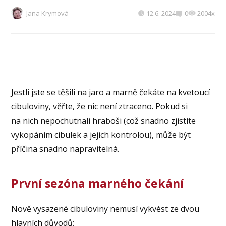
Jana Krymová
12.6. 2024
0
2004x
Jestli jste se těšili na jaro a marně čekáte na kvetoucí
cibuloviny, věřte, že nic není ztraceno. Pokud si
na nich nepochutnali hraboši (což snadno zjistíte
vykopáním cibulek a jejich kontrolou), může být
příčina snadno napravitelná.
První sezóna marného čekání
Nově vysazené cibuloviny nemusí vykvést ze dvou
hlavních důvodů: