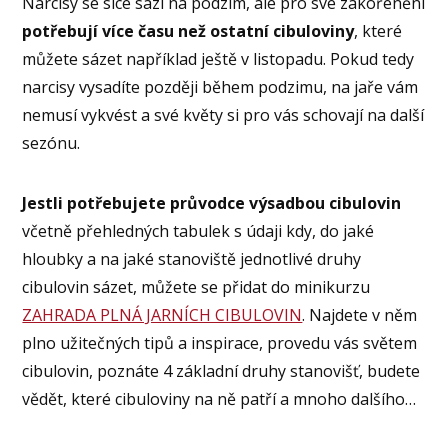
Narcisy se sice sází na podzim, ale pro své zakořenění
potřebují více času než ostatní cibuloviny
, které
můžete sázet například ještě v listopadu. Pokud tedy
narcisy vysadíte později během podzimu, na jaře vám
nemusí vykvést a své květy si pro vás schovají na další
sezónu.
Jestli potřebujete průvodce výsadbou cibulovin
včetně přehledných tabulek s údaji kdy, do jaké
hloubky a na jaké stanoviště jednotlivé druhy
cibulovin sázet, můžete se přidat do minikurzu
ZAHRADA PLNÁ JARNÍCH CIBULOVIN
. Najdete v něm
plno užitečných tipů a inspirace, provedu vás světem
cibulovin, poznáte 4 základní druhy stanovišť, budete
vědět, které cibuloviny na ně patří a mnoho dalšího…