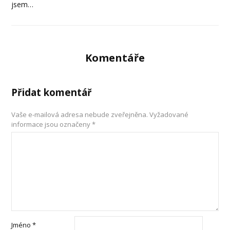
jsem…
Komentáře
Přidat komentář
Vaše e-mailová adresa nebude zveřejněna.
Vyžadované
informace jsou označeny
*
Jméno
*