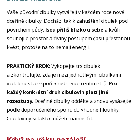
Vaše původní cibulky vytvářejí v každém roce nové
dceřiné cibulky. Dochází tak k zahuštění cibulek pod
povrchem půdy.
Jsou příliš blízko u sebe
a kvůli
souboji o prostor a živiny postupem času přestanou
kvést, protože na to nemají energii.
PRAKTICKÝ KROK
: Vykopejte trs cibulek
a zkontrolujte, zda je mezi jednotlivými cibulkami
vzdálenost alespoň 5 nebo více centimetrů.
Pro
každý konkrétní druh cibulovin platí jiné
rozestupy
. Dceřiné cibulky oddělte a znovu vysázejte
podle doporučeného sponu do vhodné hloubky.
Cibuloviny si takto můžete namnožit.
Když na věku nezáleží