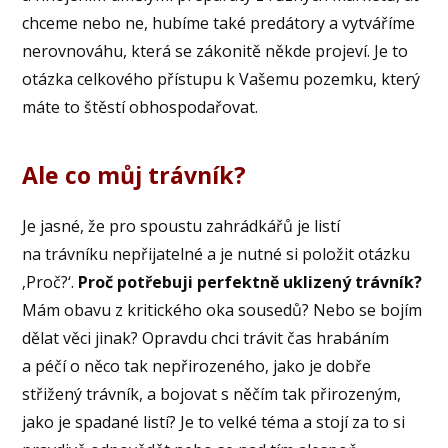
chceme nebo ne, hubíme také predátory a vytváříme
nerovnováhu, která se zákonitě někde projeví. Je to
otázka celkového přístupu k Vašemu pozemku, který
máte to štěstí obhospodařovat.
Ale co můj trávník?
Je jasné, že pro spoustu zahrádkářů je listí
na trávníku nepřijatelné a je nutné si položit otázku
‚Proč?‘.
Proč potřebuji perfektně uklizený trávník?
Mám obavu z kritického oka sousedů? Nebo se bojím
dělat věci jinak? Opravdu chci trávit čas hrabáním
a péčí o něco tak nepřirozeného, jako je dobře
střižený trávník, a bojovat s něčím tak přirozeným,
jako je spadané listí? Je to velké téma a stojí za to si