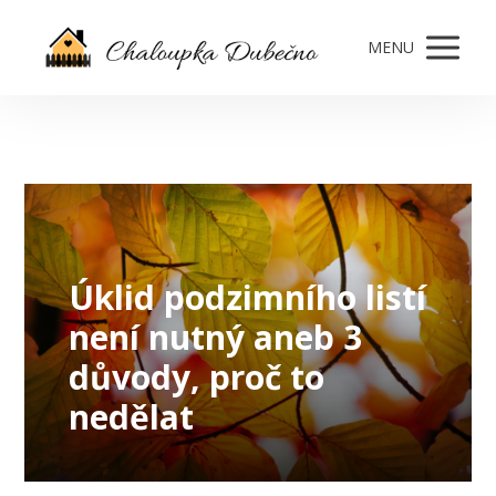
MENU
Úklid podzimního listí
není nutný aneb 3
důvody, proč to
nedělat