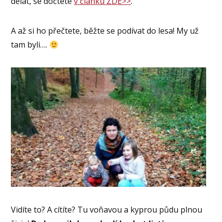
dělat, se dočtete
v článku ZDE>>
.
A až si ho přečtete, běžte se podívat do lesa! My už
tam byli….
Vidíte to? A cítíte? Tu voňavou a kyprou půdu plnou