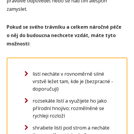
pravdivě odpovědět nebo se nad tím alespoň
zamyslet.
Pokud se svého trávníku a celkem náročné péče
o něj do budoucna nechcete vzdát, máte tyto
možnosti:
listí necháte v rovnoměrně silné
vrstvě ležet tam, kde je (bezpracné -
doporučuji)
rozsekáte listí a využijete ho jako
přírodní hnojivo; rozmělněné se
rychleji rozloží
shrabete listí pod strom a necháte