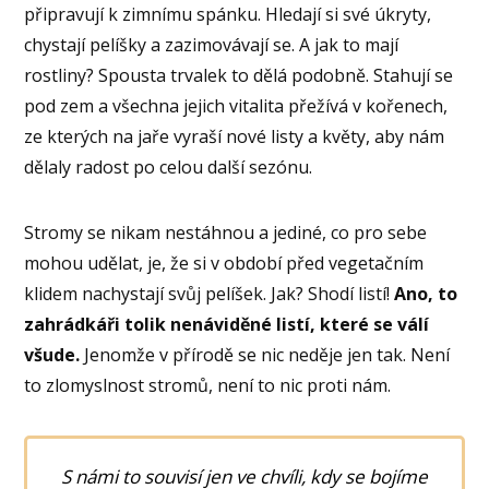
připravují k zimnímu spánku. Hledají si své úkryty,
chystají pelíšky a zazimovávají se. A jak to mají
rostliny? Spousta trvalek to dělá podobně. Stahují se
pod zem a všechna jejich vitalita přežívá v kořenech,
ze kterých na jaře vyraší nové listy a květy, aby nám
dělaly radost po celou další sezónu.
Stromy se nikam nestáhnou a jediné, co pro sebe
mohou udělat, je, že si v období před vegetačním
klidem nachystají svůj pelíšek. Jak? Shodí listí!
Ano, to
zahrádkáři tolik nenáviděné listí, které se válí
všude.
Jenomže v přírodě se nic neděje jen tak. Není
to zlomyslnost stromů, není to nic proti nám.
S námi to souvisí jen ve chvíli, kdy se bojíme