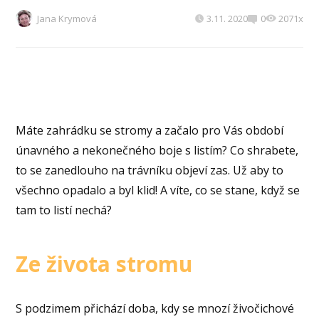
Jana Krymová
3.11. 2020
0
2071x
Máte zahrádku se stromy a začalo pro Vás období
únavného a nekonečného boje s listím? Co shrabete,
to se zanedlouho na trávníku objeví zas. Už aby to
všechno opadalo a byl klid! A víte, co se stane, když se
tam to listí nechá?
Ze života stromu
S podzimem přichází doba, kdy se mnozí živočichové