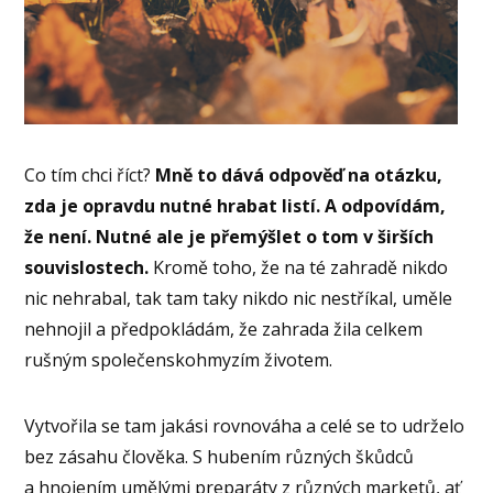
Co tím chci říct?
Mně to dává odpověď na otázku,
zda je opravdu nutné hrabat listí.
A odpovídám,
že není. Nutné ale je přemýšlet o tom v širších
souvislostech.
Kromě toho, že na té zahradě nikdo
nic nehrabal, tak tam taky nikdo nic nestříkal, uměle
nehnojil a předpokládám, že zahrada žila celkem
rušným společenskohmyzím životem.
Vytvořila se tam jakási rovnováha a celé se to udrželo
bez zásahu člověka. S hubením různých škůdců
a hnojením umělými preparáty z různých marketů, ať