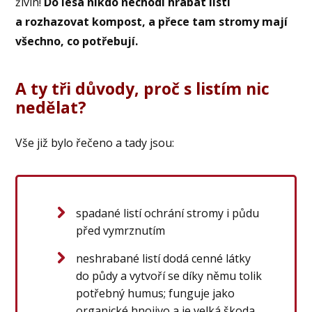
živin!
Do lesa nikdo nechodí hrabat listí
a rozhazovat kompost, a přece tam stromy mají
všechno, co potřebují.
A ty tři důvody, proč s listím nic
nedělat?
Vše již bylo řečeno a tady jsou:
spadané listí ochrání stromy i půdu
před vymrznutím
neshrabané listí dodá cenné látky
do půdy a vytvoří se díky němu tolik
potřebný humus; funguje jako
organické hnojivo a je velká škoda