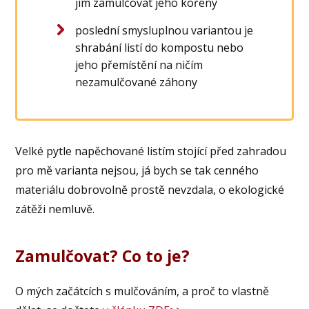
jím zamulčovat jeho kořeny
poslední smysluplnou variantou je
shrabání listí do kompostu nebo
jeho přemístění na ničím
nezamulčované záhony
Velké pytle napěchované listím stojící před zahradou
pro mě varianta nejsou, já bych se tak cenného
materiálu dobrovolně prostě nevzdala, o ekologické
zátěži nemluvě.
Zamulčovat? Co to je?
O mých začátcích s mulčováním, a proč to vlastně