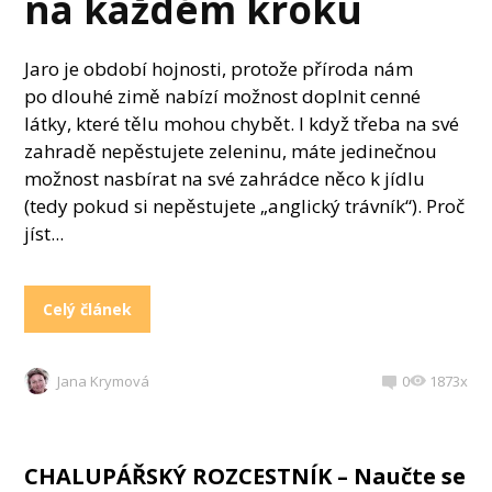
na každém kroku
Jaro je období hojnosti, protože příroda nám
po dlouhé zimě nabízí možnost doplnit cenné
látky, které tělu mohou chybět. I když třeba na své
zahradě nepěstujete zeleninu, máte jedinečnou
možnost nasbírat na své zahrádce něco k jídlu
(tedy pokud si nepěstujete „anglický trávník“). Proč
jíst...
Celý článek
Jana Krymová
0
1873x
CHALUPÁŘSKÝ ROZCESTNÍK – Naučte se