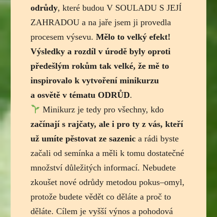
odrůdy
, které budou V SOULADU S JEJÍ
ZAHRADOU a na jaře jsem ji provedla
procesem výsevu.
Mělo to velký efekt!
Výsledky a rozdíl v úrodě byly oproti
předešlým rokům tak velké, že mě to
inspirovalo k vytvoření minikurzu
a osvětě v tématu ODRŮD
.
Minikurz je tedy pro všechny, kdo
začínají s rajčaty, ale i pro ty z vás, kteří
už umíte pěstovat ze sazenic
a rádi byste
začali od semínka a měli k tomu dostatečné
množství důležitých informací. Nebudete
zkoušet nové odrůdy metodou pokus–omyl,
protože budete vědět co děláte a proč to
děláte. Cílem je vyšší výnos a pohodová