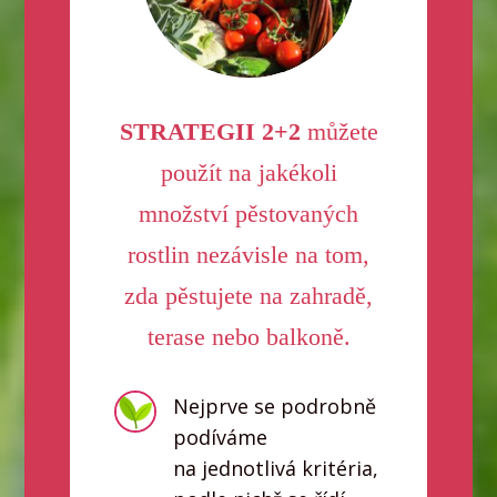
STRATEGII 2+2
můžete
použít na jakékoli
množství pěstovaných
rostlin nezávisle na tom,
zda pěstujete na zahradě,
terase nebo balkoně.
Nejprve se podrobně
podíváme
na jednotlivá kritéria,