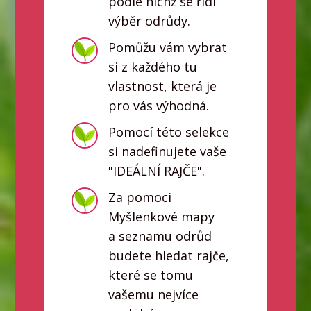
podle nichž se řídí
výběr odrůdy.
Pomůžu vám vybrat
si z každého tu
vlastnost, která je
pro vás výhodná.
Pomocí této selekce
si nadefinujete vaše
"IDEÁLNÍ RAJČE".
Za pomoci
Myšlenkové mapy
a seznamu odrůd
budete hledat rajče,
které se tomu
vašemu nejvíce