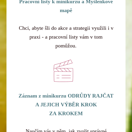
Pracovní listy k minikurzu a Myšlenkové
mapě
Chci, abyte šli do akce a strategii využili i v
praxi - a pracovní listy vám v tom
pomůžou.
Záznam z minikurzu ODRŮDY RAJČAT
A JEJICH VÝBĚR KROK
ZA KROKEM
Naučím vás v něm, jak zvolit správné