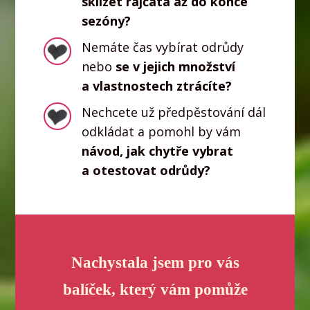
sklízet rajčata až do konce
sezóny?
Nemáte čas vybírat odrůdy
nebo
se v jejich množství
a vlastnostech ztrácíte?
Nechcete už předpěstování dál
odkládat a pomohl by vám
návod, jak chytře vybrat
a otestovat odrůdy?
Nachystala jsem pro vás
balíček, který vám pomůže